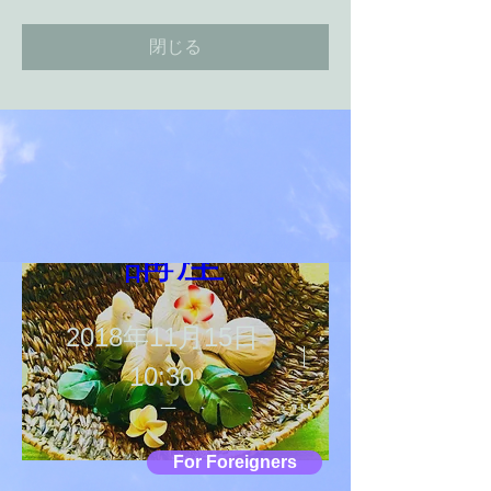
閉じる
「温活ハー
ブボール」
講座
2018年11月15日
10:30
nu.norm（ヌノーム）世
田谷通り沿い店
For Foreigners