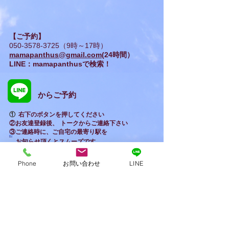
詳細
【ご予約】
050-3578-3725
（9時～17時）
mamapanthus@gmail.com
(24時間）
LINE：mamapanthusで検索！
からご予約
​①
右下のボタンを押してください
②お友達登録後、
トークからご連絡下さい
③ご連絡時に、ご自宅の最寄り駅を
お知らせ頂くとスムーズです​
(世田谷区○○、○○駅付近など）
Phone
お問い合わせ
LINE
​ご利用いただけます