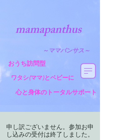
mamapanthus
～
ママパンサス～
おうち訪問型
ワタシ(
ママ)とベビーに
心と身体のトータルサポート
申し訳ございません。参加お申
し込みの受付は終了しました。