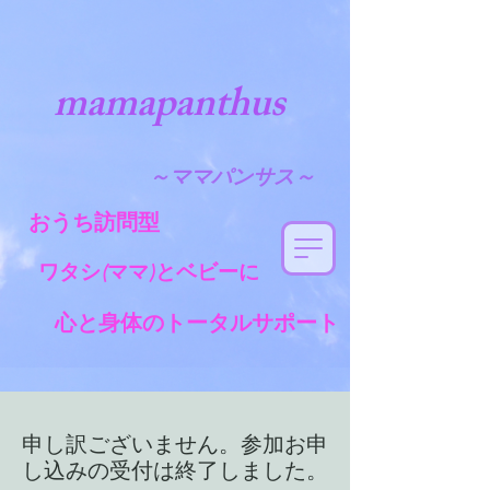
mamapanthus
～
ママパンサス～
おうち訪問型
ワタシ(
ママ)とベビーに
心と身体のトータルサポート
申し訳ございません。参加お申
し込みの受付は終了しました。