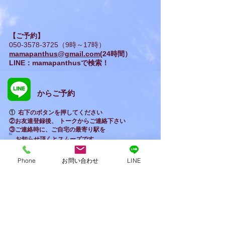
詳細
【ご予約】
050-3578-3725
（9時～17時）
mamapanthus@gmail.com
(24時間）
LINE：mamapanthusで検索！
からご予約
​①
右下のボタンを押してください
②お友達登録後、
トークからご連絡下さい
③ご連絡時に、ご自宅の最寄り駅を
お知らせ頂くとスムーズです​
(世田谷区○○、○○駅付近など）
Phone
お問い合わせ
LINE
​ご利用いただけます