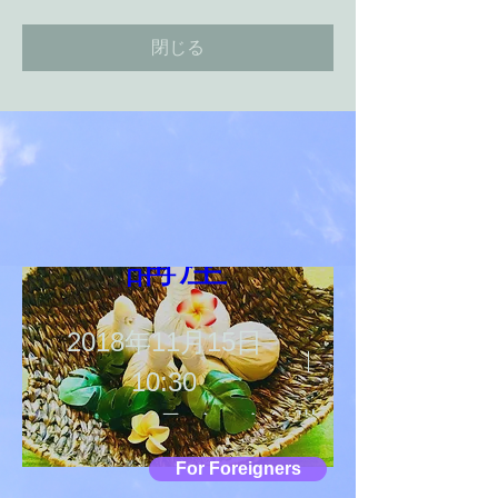
閉じる
「温活ハー
ブボール」
講座
2018年11月15日
10:30
nu.norm（ヌノーム）世
田谷通り沿い店
For Foreigners